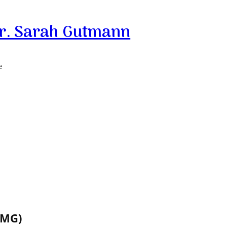
. Sarah Gutmann
e
TMG)